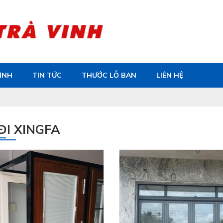
ÌNH
TIN TỨC
THƯỚC LỖ BAN
LIÊN HỆ
ĐI XINGFA