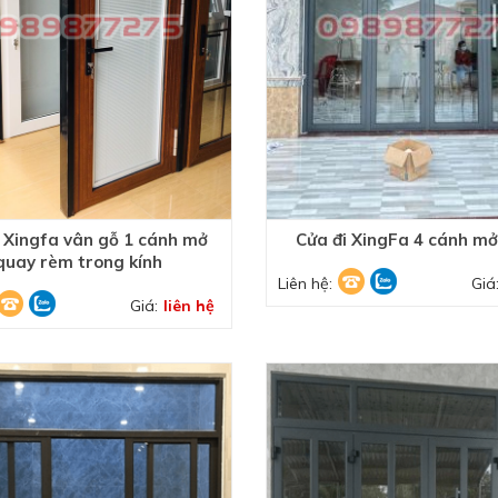
ĐĂNG KÝ HỢP TÁC
i Xingfa vân gỗ 1 cánh mở
Cửa đi XingFa 4 cánh m
quay rèm trong kính
Liên hệ:
Giá
Giá:
liên hệ
HOÀN THÀNH
0989877275
Đăng ký tư vấn trực tiếp 24/7: