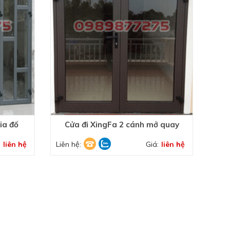
ia đố
Cửa đi XingFa 2 cánh mở quay
:
liên hệ
Liên hệ:
Giá:
liên hệ