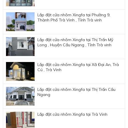
ĐĂNG KÝ HỢP TÁC
Lắp đặt cửa nhôm Xingfa tại Phường 9,
Thành Phố Trà Vinh , Tỉnh Trà vinh
Lắp đặt cửa nhôm Xingfa tại Thị Trấn Mỹ
Long , Huyện Cầu Ngang , Tỉnh Trà vinh
Lắp đặt cửa nhôm Xingfa tại Xã Đại An, Trà
Cú , Trà Vinh
HOÀN THÀNH
Lắp đặt cửa nhôm Xingfa tại Thị Trấn Cầu
Đăng ký tư vấn trực tiếp 24/7:
0989877275
Ngang
Lắp đặt cửa nhôm Xingfa tại Trà Vinh