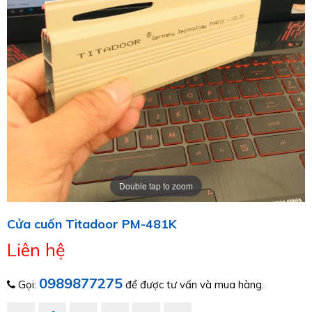
Double tap to zoom
Cửa cuốn Titadoor PM-481K
Liên hệ
0989877275
Gọi:
để được tư vấn và mua hàng.