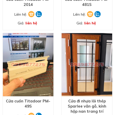
2014
481S
Liên hệ:
Liên hệ:
Giá:
liên hệ
Giá:
liên hệ
Cửa cuốn Titadoor PM-
Cửa đi nhựa lõi thép
49S
Sparlee vân gỗ, kính
hộp nan trang trí