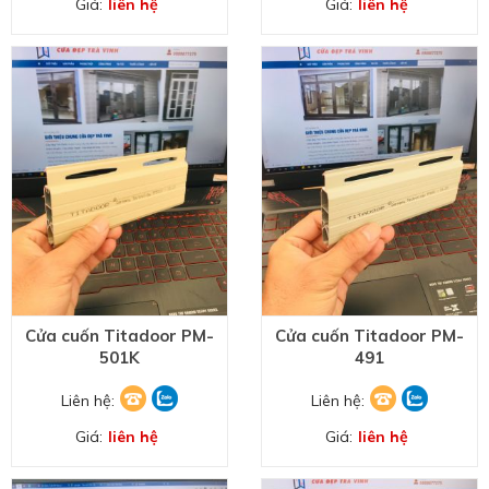
Giá:
liên hệ
Giá:
liên hệ
HOÀN THÀNH
Đăng ký tư vấn trực tiếp 24/7:
0989877275
Cửa cuốn Titadoor PM-
Cửa cuốn Titadoor PM-
501K
491
Liên hệ:
Liên hệ:
Giá:
liên hệ
Giá:
liên hệ