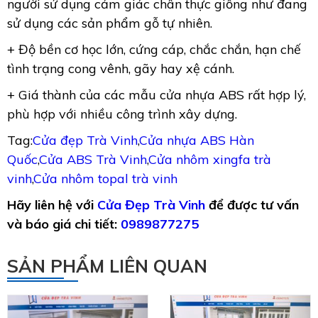
người sử dụng cảm giác chân thực giống như đang
sử dụng các sản phẩm gỗ tự nhiên.
+ Độ bền cơ học lớn, cứng cáp, chắc chắn, hạn chế
tình trạng cong vênh, gãy hay xệ cánh.
+ Giá thành của các mẫu cửa nhựa ABS rất hợp lý,
phù hợp với nhiều công trình xây dựng.
Tag:
Cửa đẹp Trà Vinh
,
Cửa nhựa ABS Hàn
Quốc
,
Cửa ABS Trà Vinh
,
Cửa nhôm xingfa trà
vinh
,
Cửa nhôm topal trà vinh
Hãy liên hệ với
Cửa Đẹp Trà Vinh
để được tư vấn
và báo giá chi tiết:
0989877275
SẢN PHẨM LIÊN QUAN