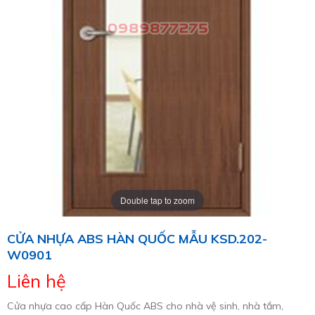
Double tap to zoom
CỬA NHỰA ABS HÀN QUỐC MẪU KSD.202-
W0901
Liên hệ
Cửa nhựa cao cấp Hàn Quốc ABS cho nhà vệ sinh, nhà tắm,