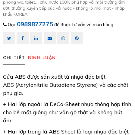
phòng wc, toilet,... chịu nước 100% phù hợp với môi trường ẩm
ướt, thường xuyên tiếp xúc với nước - không lo mối mọt - nhập
khẩu KOREA.
0989877275
Gọi:
để được tư vấn và mua hàng.
CHI TIẾT
BÌNH LUẬN
Cửa ABS được sản xuất từ nhựa đặc biệt
ABS (Acrylonitrile Butadiene Styrene) và các chất
phụ gia.
+ Hai lớp ngoài là DeCo-Sheet nhựa thông hợp tính
cho bề mặt giống như vân gỗ thật và không hút
ẩm
+ Hai lớp trong là ABS Sheet là loại nhựa đặc biệt