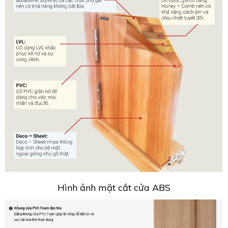
ĐĂNG KÝ HỢP TÁC
HOÀN THÀNH
Đăng ký tư vấn trực tiếp 24/7:
Hình ảnh mặt cắt cửa ABS
0989877275