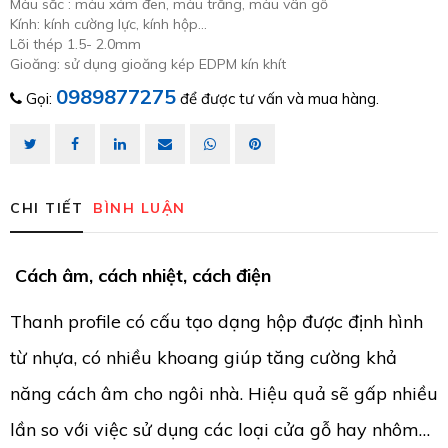
Màu sắc : màu xám đen, màu trắng, màu vân gỗ
Kính: kính cường lực, kính hộp…
Lõi thép 1.5- 2.0mm
Gioăng: sử dụng gioăng kép EDPM kín khít
0989877275
Gọi:
để được tư vấn và mua hàng.
CHI TIẾT
BÌNH LUẬN
Cách âm, cách nhiệt, cách điện
Thanh profile có cấu tạo dạng hộp được định hình
từ nhựa, có nhiều khoang giúp tăng cường khả
năng cách âm cho ngôi nhà. Hiệu quả sẽ gấp nhiều
lần so với việc sử dụng các loại cửa gỗ hay nhôm…