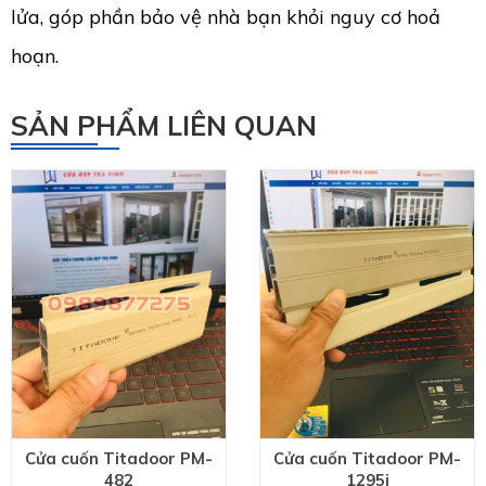
lửa, góp phần bảo vệ nhà bạn khỏi nguy cơ hoả
ĐĂNG KÝ HỢP TÁC
hoạn.
SẢN PHẨM LIÊN QUAN
HOÀN THÀNH
Đăng ký tư vấn trực tiếp 24/7:
0989877275
Cửa cuốn Titadoor PM-
Cửa cuốn Titadoor PM-
482
1295i