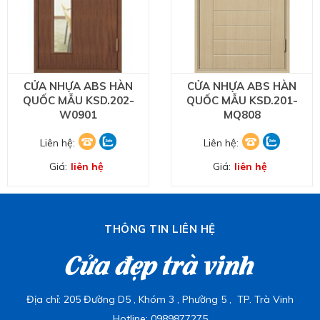
CỬA NHỰA ABS HÀN
CỬA NHỰA ABS HÀN
QUỐC MẪU KSD.202-
QUỐC MẪU KSD.201-
W0901
MQ808
Liên hệ:
Liên hệ:
Giá:
liên hệ
Giá:
liên hệ
THÔNG TIN LIÊN HỆ
Cửa đẹp trà vinh
Địa chỉ: 205 Đường D5 , Khóm 3 , Phường 5 , TP. Trà Vinh
Hotline: 0989877275