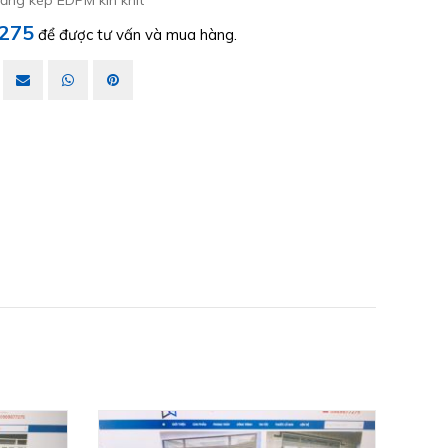
ăng kép EDPM kín khít
275
để được tư vấn và mua hàng.