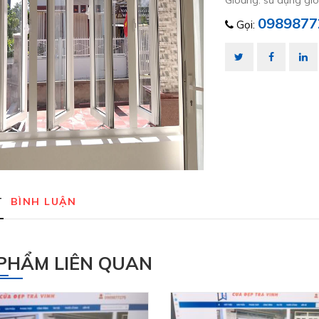
Gioăng: sử dụng gio
0989877
Gọi:
T
BÌNH LUẬN
ĐĂNG KÝ HỢP TÁC
PHẨM LIÊN QUAN