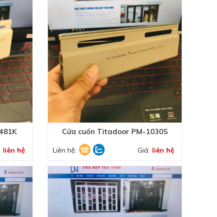
-481K
Cửa cuốn Titadoor PM-1030S
:
liên hệ
Liên hệ:
Giá:
liên hệ