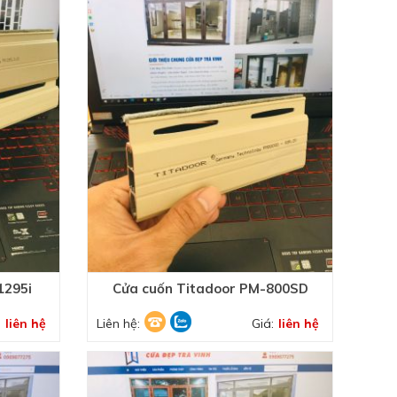
1295i
Cửa cuốn Titadoor PM-800SD
:
liên hệ
Liên hệ:
Giá:
liên hệ