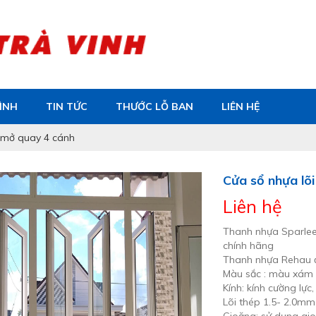
ÌNH
TIN TỨC
THƯỚC LỖ BAN
LIÊN HỆ
e mở quay 4 cánh
Cửa sổ nhựa lõ
Liên hệ
Thanh nhựa Sparlee
chính hãng
Thanh nhựa Rehau đ
Màu sắc : màu xám 
Kính: kính cường lực
Lõi thép 1.5- 2.0mm