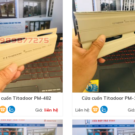
HOÀN THÀNH
0989877275
Đăng ký tư vấn trực tiếp 24/7:
 cuốn Titadoor PM-482
Cửa cuốn Titadoor PM-
Giá:
liên hệ
Liên hệ:
Giá