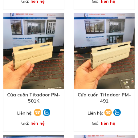
Giá:
liên hệ
Giá:
liên hệ
HOÀN THÀNH
Đăng ký tư vấn trực tiếp 24/7:
0989877275
Cửa cuốn Titadoor PM-
Cửa cuốn Titadoor PM-
501K
491
Liên hệ:
Liên hệ:
Giá:
liên hệ
Giá:
liên hệ