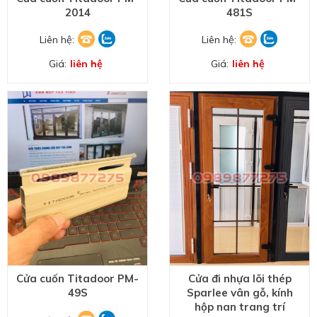
2014
481S
Liên hệ:
Liên hệ:
Giá:
liên hệ
Giá:
liên hệ
Cửa cuốn Titadoor PM-
Cửa đi nhựa lõi thép
49S
Sparlee vân gỗ, kính
hộp nan trang trí